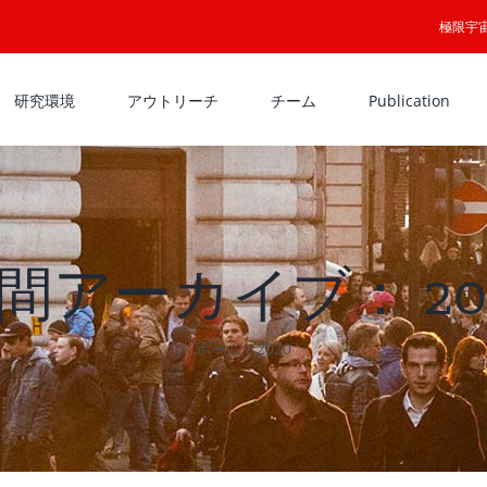
極限宇
研究環境
アウトリーチ
チーム
Publication
間アーカイブ：
20
ホーム
2020