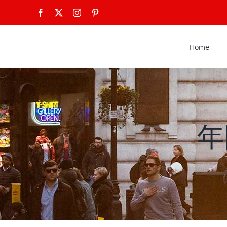
Skip
Facebook
X
Instagram
Pinterest
to
content
Home
年