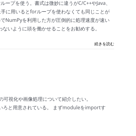
ープを使う。書式は微妙に違うがC/C++やJava、
上手に用いるとforループを使わなくても同じことが
いでNumPyを利用した方が圧倒的に処理速度が速い
を使わないように頭を働かせることをお勧めする。
続きを読む
の可視化や画像処理について紹介したい。
ろと用意されている。 まずmoduleをimportす