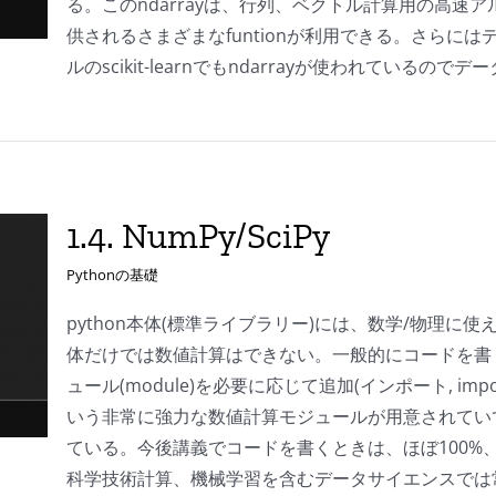
る。このndarrayは、行列、ベクトル計算用の高速アル
供されるさまざまなfuntionが利用できる。さらには
ルのscikit-learnでもndarrayが使われている
1.4. NumPy/SciPy
Pythonの基礎
python本体(標準ライブラリー)には、数学/物理に
体だけでは数値計算はできない。一般的にコードを書く
ュール(module)を必要に応じて追加(インポート, i
いう非常に強力な数値計算モジュールが用意されてい
ている。今後講義でコードを書くときは、ほぼ100%、N
科学技術計算、機械学習を含むデータサイエンスでは常