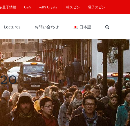
宙/量子情報
GaN
vdW Crystal
核スピン
電子スピン
Lectures
お問い合わせ
日本語
20