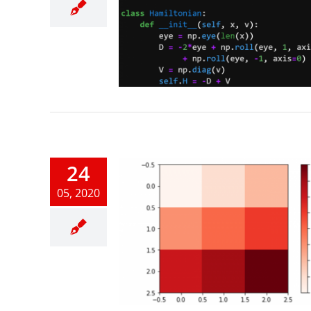
or-loops
honの基礎
24
05, 2020
2D plots
honの基礎