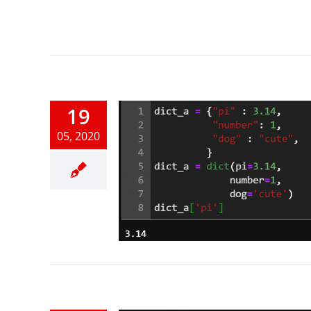
19
05, 2020
n Data Types
honの基礎