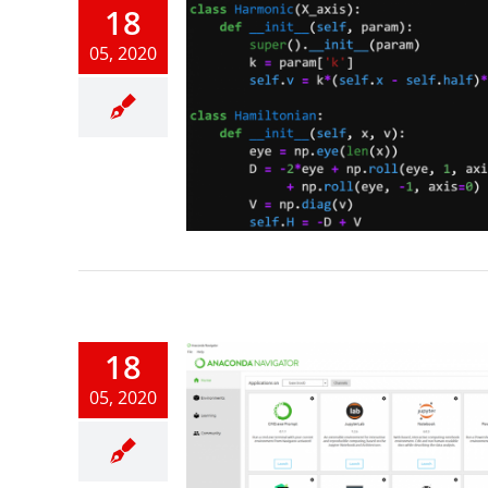
18
05, 2020
Variables
honの基礎
18
05, 2020
nacondaと