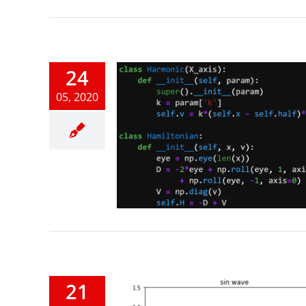
24
05, 2020
2D Array
honの基礎
21