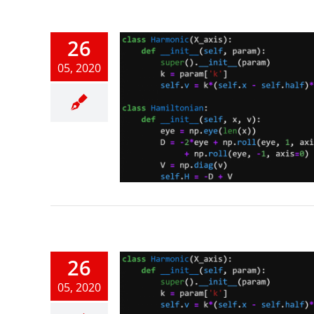
26
05, 2020
 Statements
honの基礎
26
05, 2020