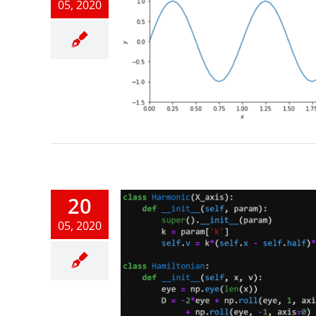
05, 2020
 Graphs
honの基礎
20
05, 2020
1D Array
honの基礎