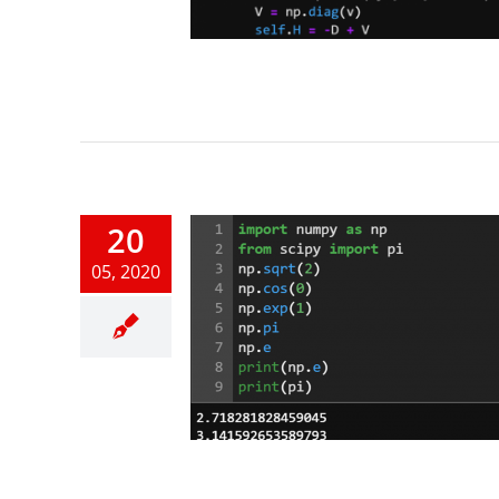
20
05, 2020
mPy/SciPy
honの基礎