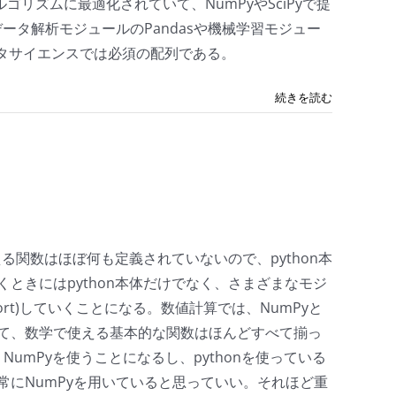
ゴリズムに最適化されていて、NumPyやSciPyで提
データ解析モジュールのPandasや機械学習モジュー
のでデータサイエンスでは必須の配列である。
続きを読む
使える関数はほぼ何も定義されていないので、python本
ときにはpython本体だけでなく、さまざまなモジ
mport)していくことになる。数値計算では、NumPyと
て、数学で使える基本的な関数はほんどすべて揃っ
umPyを使うことになるし、pythonを使っている
にNumPyを用いていると思っていい。それほど重