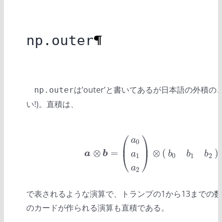
np.outer
¶
は’outer’と書いてあるが日本語の外積
np.outer
い!)。直積は、
⎛
⎞
a
0
⎜
⎟
⊗
=
⊗
(
)
a
⊗
b
=
(
a
0
a
1
a
2
)
⊗
(
b
0
b
1
b
2
)
=
(
a
0
b
0
a
0
b
1
a
⎝
⎠
a
b
a
b
b
b
1
0
1
2
a
2
で表されるような演算で、トランプの1から13までの数字
のカードが作られる演算も直積である。