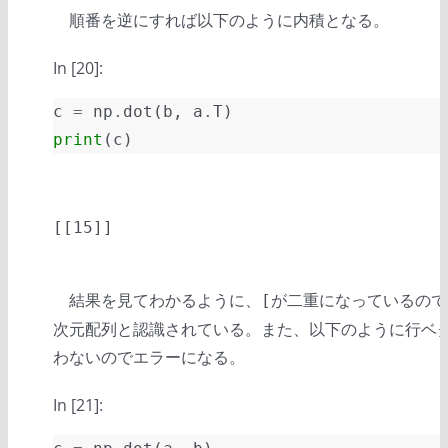
順番を逆にすれば以下のように内積となる。
In [20]:
c
=
np
.
dot
(
b
,
a
.
T
)
print
(
c
)
結果を見てわかるように、
が二重になっているので
[
次元配列と認識されている。また、以下のように行ベ
わないのでエラーになる。
In [21]: