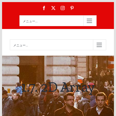
Skip
Facebook
X
Instagram
Pinterest
to
content
メニュー...
メニュー...
1.7. 2D Array