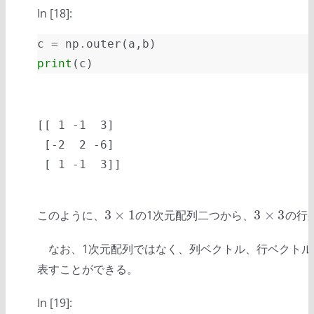
In [18]:
c
=
np
.
outer
(
a
,
b
)
print
(
c
)
[[ 1 -1  3]

 [-2  2 -6]

3
×
1
3
×
3
このように、
の1次元配列二つから、
の行
3
×
1
3
×
3
なお、1次元配列ではなく、列ベクトル、行ベクトル
表すことができる。
In [19]: