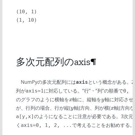
(10, 1)

多次元配列のaxis
¶
NumPyの多次元配列には
という概念がある。2
axis
列が
に対応している。”行”・”列”の順番で
axis=1
0, 
のグラフのように横軸を
軸に、縦軸を
軸に対応させ
x
y
x
y
が、行列の場合、行が縦(
軸)方向、列が横(
軸)方向
y
x
y
x
のようになることに注意が必要である。3次元
a[y,x]
く
で考えることをお勧めする。
axis=0, 1, 2, ...