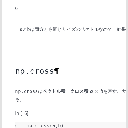
と
は両方とも同じサイズのベクトルなので、結果
a
b
np.cross
¶
×
は
ベクトル積
、
クロス積
を表す。大
a
×
b
np.cross
a
b
る。
In [16]:
c
=
np
.
cross
(
a
,
b
)