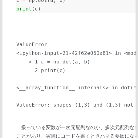
c
=
np
.
dot
(
a
,
b
)
print
(
c
)
---------------------------------------
ValueError
<ipython-input-21-42f62e060a81>
 in 
<mod
----> 1
 c 
=
 np
.
dot
(
a
,
 b
)
      2
 print
(
c
)
<__array_function__ internals>
 in 
dot
(*
ValueError
: shapes (1,3) and (1,3) not 
扱っている変数が一次元配列なのか、多次元配列なの
ことがあり、実際にコードを書くときハマる要因にな