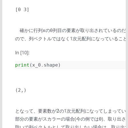
確かに行列
の
列目の要素が取り出されているのだ
x
0
ので、列ベクトルではなく1次元配列になっていること
In [10]:
print
(
x_0
.
shape
)
2
となって、要素数が
の1次元配列になってしまってい
2
部分の要素がスカラーの場合(今の例では
)、取り出
0
防いで列ベクトルとして取り出したい場合は、取り出