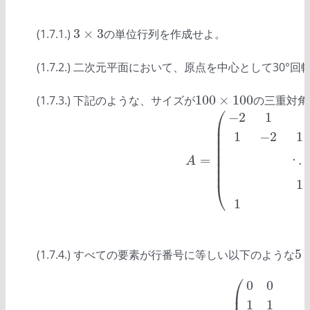
3
×
3
(1.7.1.)
の単位行列を作成せよ。
3
×
3
(1.7.2.) 二次元平面において、原点を中心として30°
100
×
100
(1.7.3.) 下記のような、サイズが
の三重対角
100
×
100
⎛
−
2
1
⎜
⎜
1
−
2
1
⎜
⎜
⎜
=
A
=
(
−
2
1
1
1
−
2
1
⋱
⋱
1
A
⎜
⋱
⎜
1
⎝
1
5
(1.7.4.) すべての要素が行番号に等しい以下のような
5
×
⎛
0
0
⎜
1
1