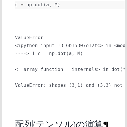
c
=
np
.
dot
(
a
,
M
)
---------------------------------------
ValueError
<ipython-input-13-6b15307e12fc>
 in 
<mod
----> 1
 c 
=
 np
.
dot
(
a
,
 M
)
<__array_function__ internals>
 in 
dot
(*
ValueError
: shapes (3,1) and (3,3) not 
配列(テンソル)の演算
¶