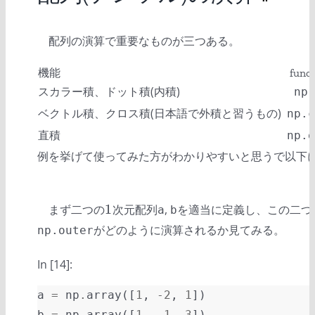
配列の演算で重要なものが三つある。
機能
func
スカラー積、ドット積(内積)
np.
ベクトル積、クロス積(日本語で外積と習うもの)
np.c
直積
np.o
例を挙げて使ってみた方がわかりやすいと思うで以下
1
まず二つの
次元配列
,
を適当に定義し、この二つ
1
a
b
がどのように演算されるか見てみる。
np.outer
In [14]:
a
=
np
.
array
([
1
,
-
2
,
1
])
b
=
np
.
array
([
1
,
-
1
,
3
])