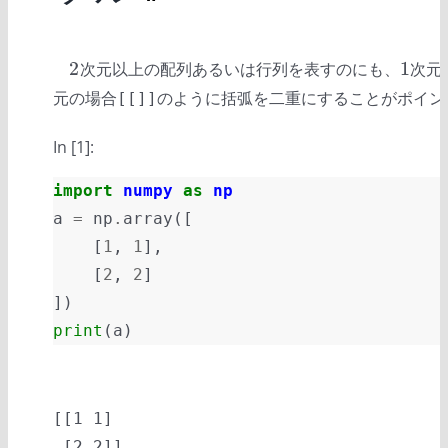
2
1
次元以上の配列あるいは行列を表すのにも、
次元
2
1
元の場合
のように括弧を二重にすることがポイン
[[]]
In [1]:
import
numpy
as
np
a
=
np
.
array
([
[
1
,
1
],
[
2
,
2
]
])
print
(
a
)
[[1 1]
