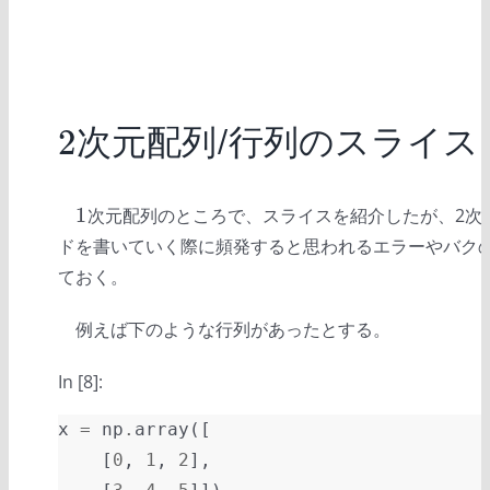
2
次元配列/行列のスライス
2
1
次元配列のところで、スライスを紹介したが、2次
1
ドを書いていく際に頻発すると思われるエラーやバク
ておく。
例えば下のような行列があったとする。
In [8]:
x
=
np
.
array
([
[
0
,
1
,
2
],