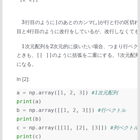
3
行目のように
のあとのカンマ(
)が行と行の区切
3
]
,
目と4行目のように改行をしているが、改行しなくても
1
2
次元配列を
次元的に扱いたい場合、つまり行ベク
1
2
ときも、
のように括弧を二重にする。1次元配
[[ ]]
になる。
In [2]:
a
=
np
.
array
([
1
,
2
,
3
])
#1次元配列
print
(
a
)
b
=
np
.
array
([[
1
,
2
,
3
]])
#行ベクトル
print
(
b
)
c
=
np
.
array
([[
1
],
[
2
],
[
3
]])
#列ベクトル
print
(
c
)