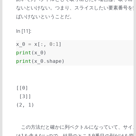
ないといけない。つまり、スライスしたい要素番号を
ばいけないということだ。
In [11]:
x_0
=
x
[:,
0
:
1
]
print
(
x_0
)
print
(
x_0
.
shape
)
[[0]

 [3]]

この方法だと確かに列ベクトルになっていて、サイ
は
を含まないので、結局のところ
番目の列だけを指
1
0