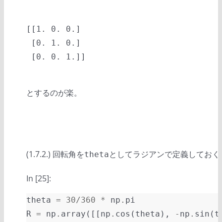
[[1. 0. 0.]

 [0. 1. 0.]

とするのが楽。
(1.7.2.) 回転角を
としてラジアンで定義しておく
theta
In [25]:
theta
=
30
/
360
*
np
.
pi
R
=
np
.
array
([[
np
.
cos
(
theta
),
-
np
.
sin
(
t