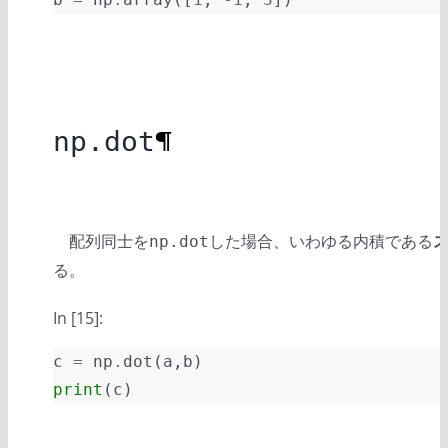
np.dot
¶
配列同士を
した場合、いわゆる内積である
np.dot
る。
In [15]:
c
=
np
.
dot
(
a
,
b
)
print
(
c
)