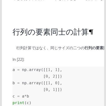
行列の要素同士の計算
¶
行列計算ではなく、同じサイズの二つの
行列の要素
In [22]:
a
=
np
.
array
([[
1
,
1
],
[
0
,
2
]])
b
=
np
.
array
([[
1
,
0
],
[
0
,
1
]])
c
=
a
*
b
print
(
c
)