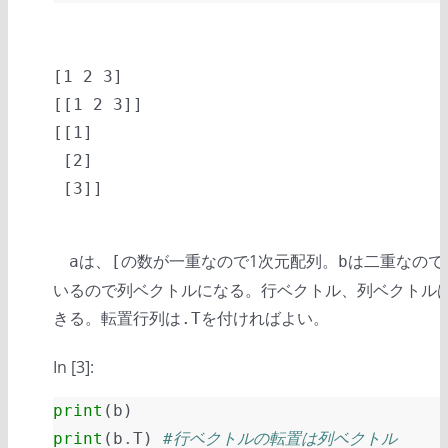
[1 2 3]

[[1 2 3]]

[[1]

 [2]

は、
の数が一重なので1次元配列。
は二重なので
a
[
b
いるので列ベクトルになる。行ベクトル、列ベクトル
きる。転置行列は
を付ければよい。
.T
In [3]:
print
(
b
)
print
(
b
.
T
)
#行ベクトルの転置は列ベクトル