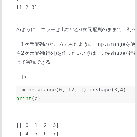
のように、エラーは出ないが1次元配列のままで、列
1
次元配列のところでみたように、
を使
1
np.arange
2
ら
次元配列(行列)を作りたいときは、
2
.reshape(行
って実現できる。
In [5]:
c
=
np
.
arange
(
0
,
12
,
1
)
.
reshape
(
3
,
4
)
print
(
c
)
[[ 0  1  2  3]

 [ 4  5  6  7]
