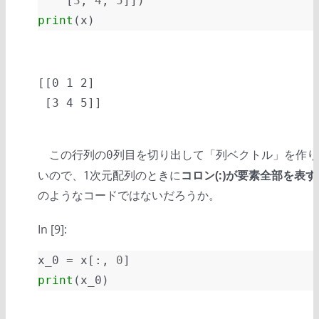
[
3
,
4
,
5
]])
print
(
x
)
[[0 1 2]

この行列の
列目を切り出して「列ベクトル」を作り
0
いので、1次元配列のときに
コロン(:)が要素全部を表す
のようなコードではないだろうか。
In [9]:
x_0
=
x
[:,
0
]
print
(
x_0
)