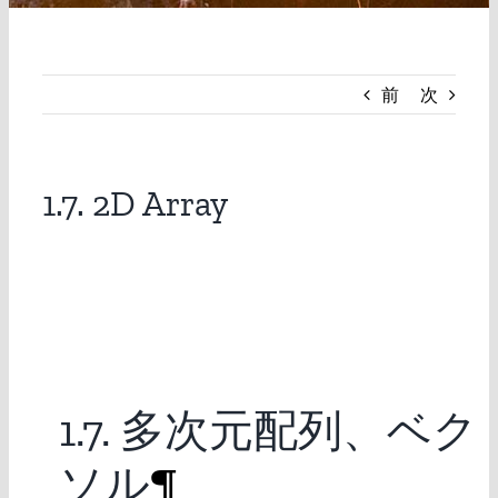
前
次
1.7. 2D Array
1.7. 多次元配列、
ソル
¶