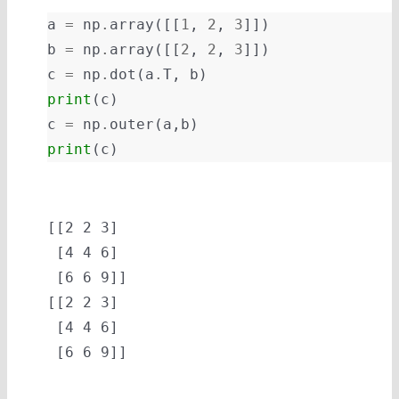
a
=
np
.
array
([[
1
,
2
,
3
]])
b
=
np
.
array
([[
2
,
2
,
3
]])
c
=
np
.
dot
(
a
.
T
,
b
)
print
(
c
)
c
=
np
.
outer
(
a
,
b
)
print
(
c
)
[[2 2 3]

 [4 4 6]

 [6 6 9]]

[[2 2 3]

 [4 4 6]
