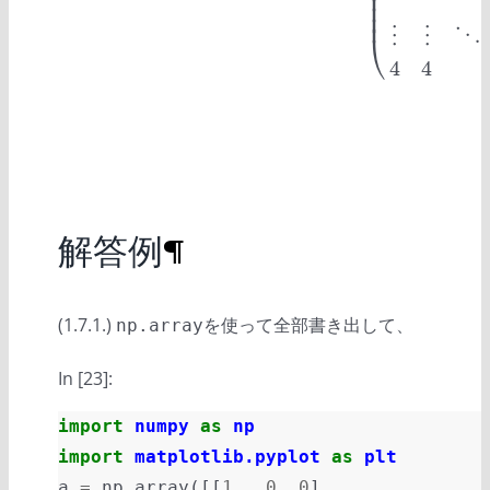
⎜
⎜
⎜
(
0
0
0
1
1
1
⋮
⋮
⋱
⎜
⋮
⋮
⋱
⎝
4
4
解答例
¶
(1.7.1.)
を使って全部書き出して、
np.array
In [23]:
import
numpy
as
np
import
matplotlib.pyplot
as
plt
a
=
np
.
array
([[
1.
,
0
,
0
],