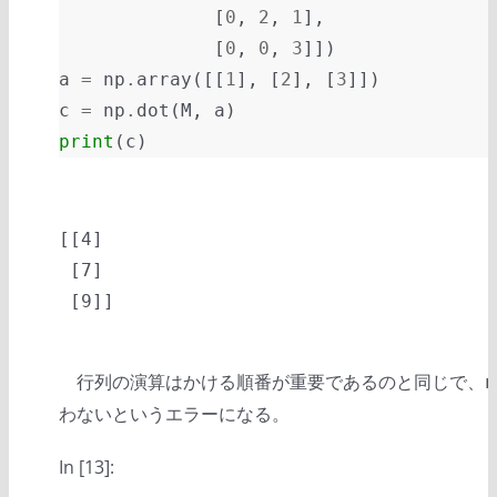
[
0
,
2
,
1
],
[
0
,
0
,
3
]])
a
=
np
.
array
([[
1
],
[
2
],
[
3
]])
c
=
np
.
dot
(
M
,
a
)
print
(
c
)
[[4]

 [7]

行列の演算はかける順番が重要であるのと同じで、
n
わないというエラーになる。
In [13]: