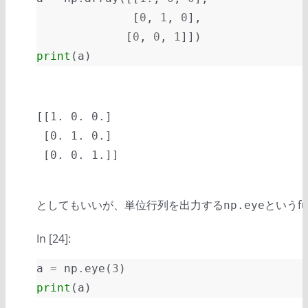
[
0
,
1
,
0
],
[
0
,
0
,
1
]])
print
(
a
)
[[1. 0. 0.]

 [0. 1. 0.]

としてもいいが、単位行列を出力する
というfu
np.eye
In [24]:
a
=
np
.
eye
(
3
)
print
(
a
)