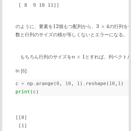
12
3
×
4
のように、要素を
個もつ配列から、
の行列を
12
3
×
4
数と行列のサイズの積が等しくないとエラーになる。
×
1
もちろん行列のサイズを
とすれば、列ベクト
n
×
1
n
In [6]:
c
=
np
.
arange
(
0
,
10
,
1
)
.
reshape
(
10
,
1
)
print
(
c
)
[[0]

 [1]
