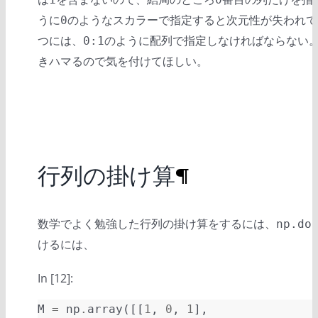
うに
のようなスカラーで指定すると次元性が失われて
0
つには、
のように配列で指定しなければならない
0:1
きハマるので気を付けてほしい。
行列の掛け算
¶
数学でよく勉強した行列の掛け算をするには、
np.do
けるには、
In [12]:
M
=
np
.
array
([[
1
,
0
,
1
],