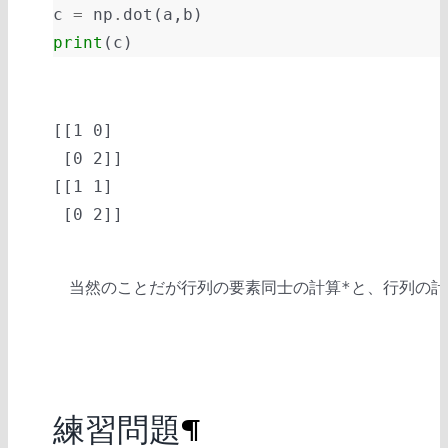
c
=
np
.
dot
(
a
,
b
)
print
(
c
)
[[1 0]

 [0 2]]

[[1 1]

当然のことだが行列の要素同士の計算
と、行列の計
*
練習問題
¶