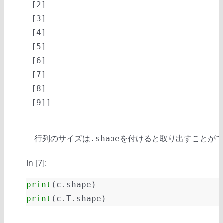
 [2]

 [3]

 [4]

 [5]

 [6]

 [7]

 [8]

行列のサイズは
を付けると取り出すことが
.shape
In [7]:
print
(
c
.
shape
)
print
(
c
.
T
.
shape
)