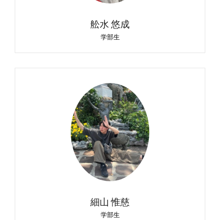
舩水 悠成
学部生
細山 惟慈
学部生