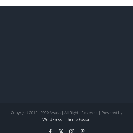
Copyright 2012 - 2020 Avada | All Rights Reserved | Powered by
WordPress
|
Theme Fusion
Facebook
X
Instagram
Pinterest