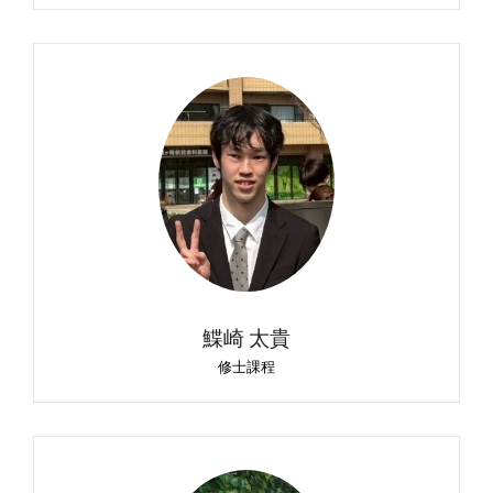
鰈崎 太貴
修士課程