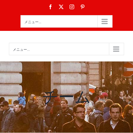
Skip
Facebook
X
Instagram
Pinterest
to
content
メニュー...
メニュー...
チーム