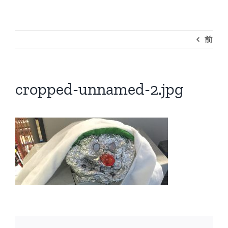
前
cropped-unnamed-2.jpg