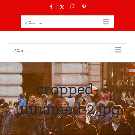
Skip
Facebook
X
Instagram
Pinterest
to
content
メニュー...
メニュー...
cropped-
unnamed-2.jpg