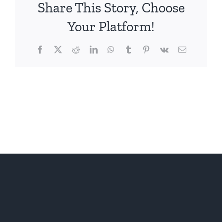
Share This Story, Choose
Your Platform!
Facebook
X
Reddit
LinkedIn
WhatsApp
Tumblr
Pinterest
Vk
電
子
メ
ー
ル