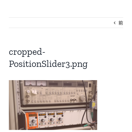
前
cropped-
PositionSlider3.png