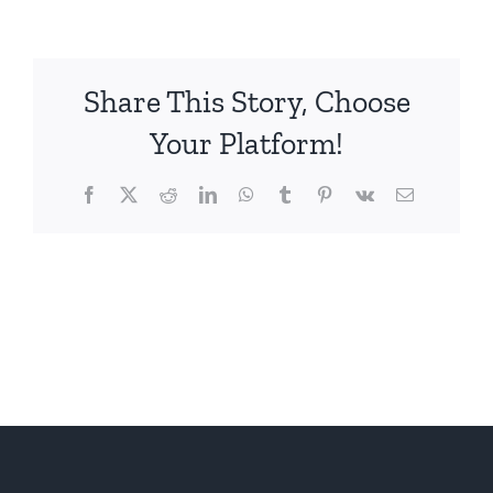
Share This Story, Choose
Your Platform!
Facebook
X
Reddit
LinkedIn
WhatsApp
Tumblr
Pinterest
Vk
電
子
メ
ー
ル