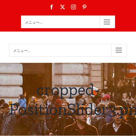
Skip
Facebook
X
Instagram
Pinterest
to
content
メニュー...
メニュー...
cropped-
PositionSlider3.p