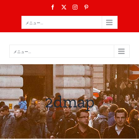
Skip
Facebook
X
Instagram
Pinterest
to
content
メニュー...
メニュー...
2dmap