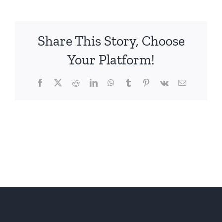
Share This Story, Choose
Your Platform!
Facebook
X
Reddit
LinkedIn
WhatsApp
Tumblr
Pinterest
Vk
電
子
メ
ー
ル