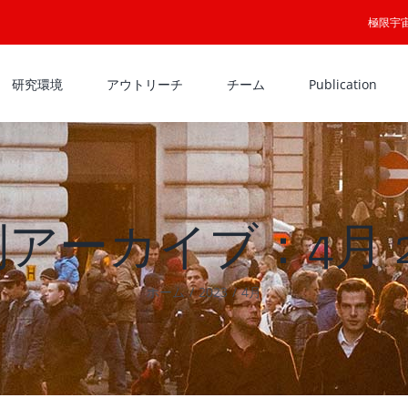
極限宇
研究環境
アウトリーチ
チーム
Publication
別アーカイブ：
4月 
ホーム
2023
4月