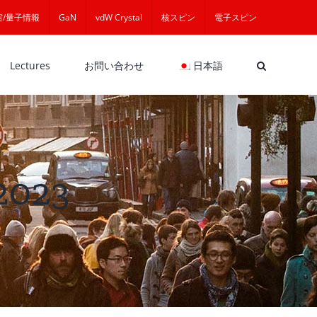
宙/量子情報
GaN
vdW Crystal
核スピン
電子スピン
Lectures
お問い合わせ
日本語
2023