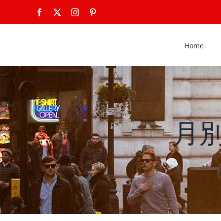
Skip
Facebook
X
Instagram
Pinterest
to
content
Home
月