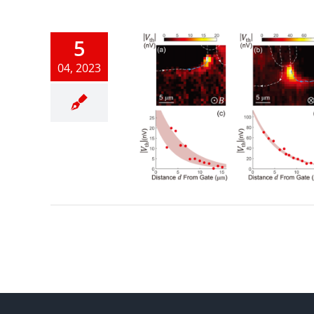
5
04, 2023
 transport
g in the
 Hall edge
annel
限宇宙/量子情報
論文発表