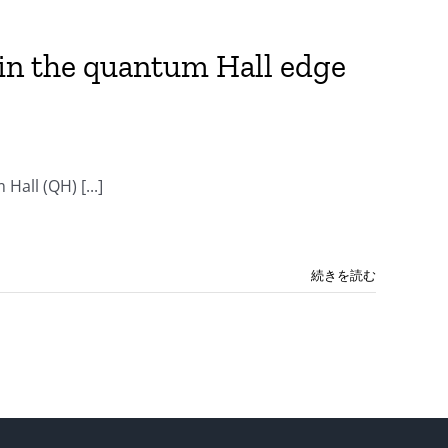
in the quantum Hall edge
all (QH) [...]
続きを読む