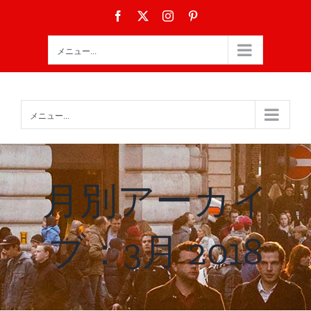
Skip
Facebook
X
Instagram
Pinterest
to
content
メニュー...
メニュー...
月別アーカイ
ブ：
3月 2018