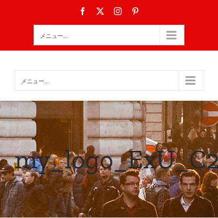
Skip
Facebook
X
Instagram
Pinterest
to
content
メニュー...
メニュー...
my_logo_ExU_C