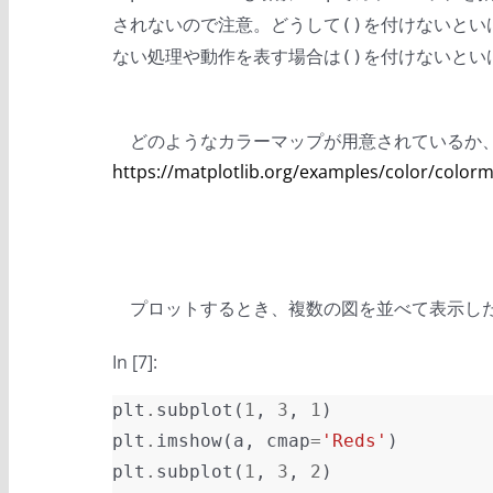
されないので注意。どうして
を付けないといけ
()
ない処理や動作を表す場合は
を付けないとい
()
どのようなカラーマップが用意されているか、どの
https://matplotlib.org/examples/color/color
プロットするとき、複数の図を並べて表示し
In [7]:
plt
.
subplot
(
1
,
3
,
1
)
plt
.
imshow
(
a
,
cmap
=
'Reds'
)
plt
.
subplot
(
1
,
3
,
2
)