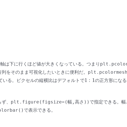
軸は下に行くほど値が大きくなっている。つまり
plt.pcolo
行列をそのまま可視化したいときに便利だ。
plt.pcolormes
1
:
1
ている。ピクセルの縦横比はデフォルトで
の正方形になる
1
:
1
らず、
で指定できる。幅と
plt.figure(figsize=(幅,高さ))
で表示できる。
olorbar()