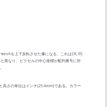
(
0
,
0
)
を上下反転させた像になる。これは
(
0
,
0
)
rmesh
と異なり、ピクセルの中心座標が配列番号に対
h
。
高さの単位はインチ(25.4mm)である。カラー