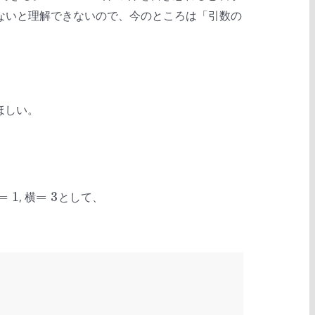
)を知らないと理解できないので、今のところは「引数の
ほしい。
=
1
=
3
, 横
として、
=
1
=
3