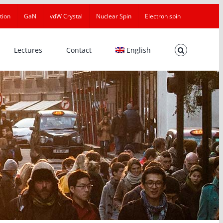
tion
GaN
vdW Crystal
Nuclear Spin
Electron spin
Lectures
Contact
English