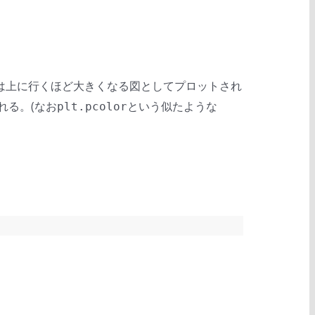
は上に行くほど大きくなる図としてプロットされ
れる。(なお
という似たような
plt.pcolor