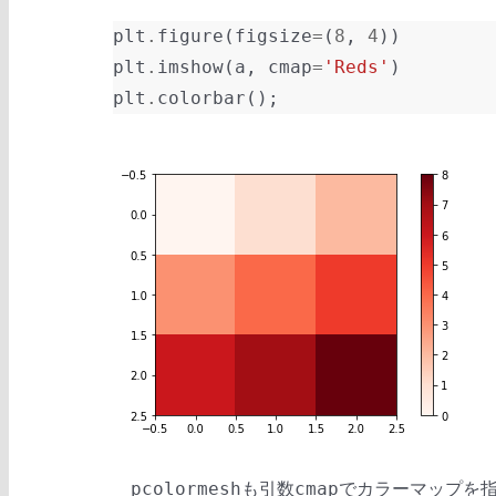
plt
.
figure
(
figsize
=
(
8
,
4
))
plt
.
imshow
(
a
,
cmap
=
'Reds'
)
plt
.
colorbar
();
も引数
でカラーマップを
pcolormesh
cmap