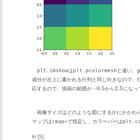
は
と違い、
y
plt.imshow
plt.pcolormesh
y
成分が左上に書かれる行列と同じ向きなので、
−
0.5
2.5
応するので、描画の範囲が
から
になっ
−
0.5
2.5
画像サイズはどのような図にするかにかかわ
マップは
で指定し、カラーバーは
cmap=
plt.c
In [5]: