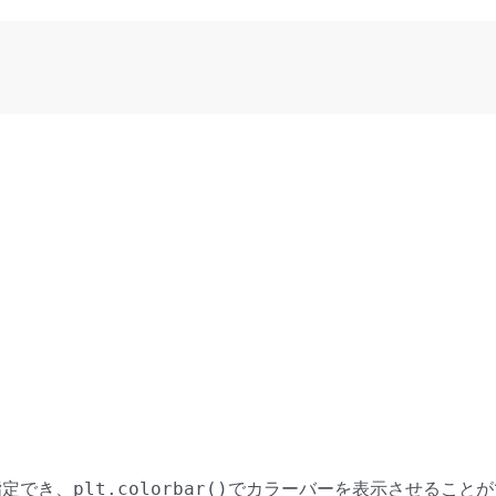
指定でき、
でカラーバーを表示させることが
plt.colorbar()