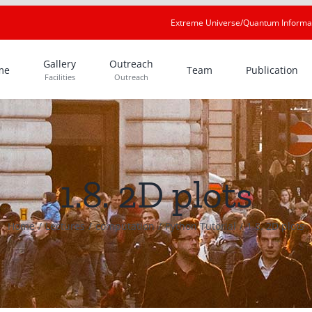
Extreme Universe/Quantum Informa
Gallery
Outreach
me
Team
Publication
Facilities
Outreach
1.8. 2D plots
Home
Lectures
computation
Python Tutorial
1.8. 2D plots