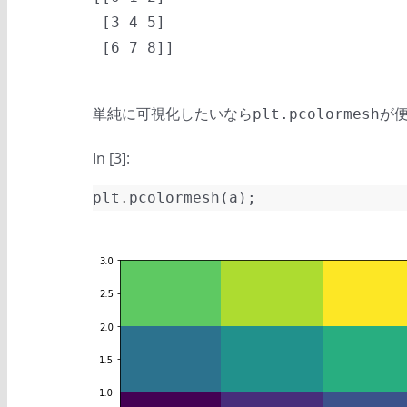
 [3 4 5]

単純に可視化したいなら
が
plt.pcolormesh
In [3]:
plt
.
pcolormesh
(
a
);