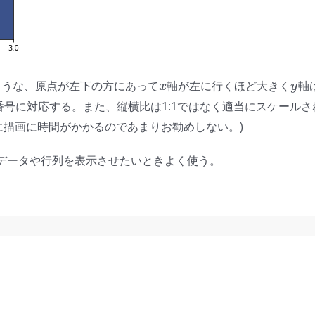
ような、原点が左下の方にあって
軸が左に行くほど大きく
軸
x
y
x
y
号に対応する。また、縦横比は1:1ではなく適当にスケールさ
常に描画に時間がかかるのであまりお勧めしない。)
データや行列を表示させたいときよく使う。