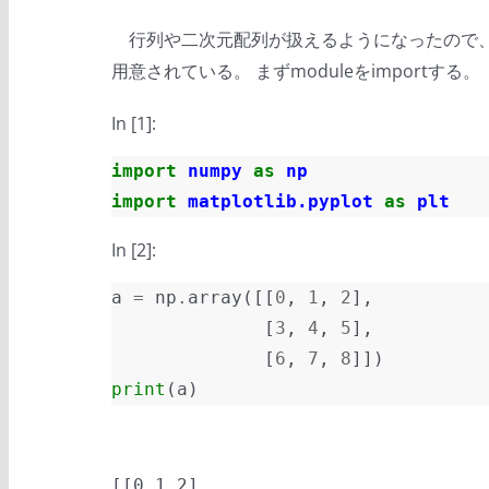
行列や二次元配列が扱えるようになったので、
用意されている。 まずmoduleをimportする。
In [1]:
import
numpy
as
np
import
matplotlib.pyplot
as
plt
In [2]:
a
=
np
.
array
([[
0
,
1
,
2
],
[
3
,
4
,
5
],
[
6
,
7
,
8
]])
print
(
a
)
[[0 1 2]
