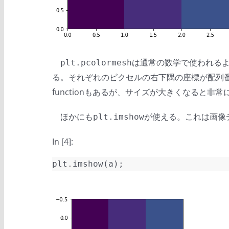
は通常の数学で使われる
plt.pcolormesh
る。それぞれのピクセルの右下隅の座標が配列番
functionもあるが、サイズが大きくなると非
ほかにも
が使える。これは画像
plt.imshow
In [4]:
plt
.
imshow
(
a
);