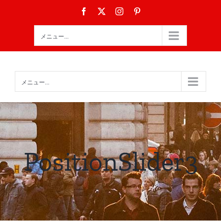
Skip
Facebook
X
Instagram
Pinterest
to
content
メニュー...
メニュー...
PositionSlider3