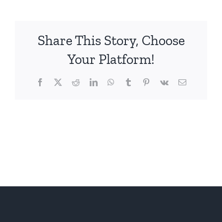
Share This Story, Choose
Your Platform!
Facebook
X
Reddit
LinkedIn
WhatsApp
Tumblr
Pinterest
Vk
電
子
メ
ー
ル